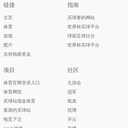
链接
指南
主页
买球赛的网站
体育
世界杯买球平台
游戏
球探足球比分
图片
世界杯买球平台
吉祥独家奖金
项目
社区
体育官网登录入口
九游会
体育网投
冠军
买球站现金体育
凯发
靠谱的买球站
优博
电竞下注
开云