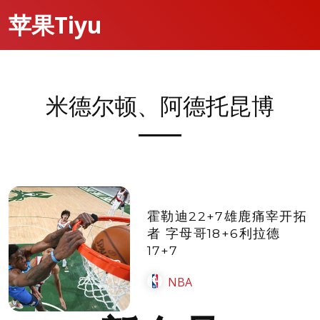
苹果Tiyu
米德尔顿、阿德托昆博
霍勒迪22+7雄鹿痛宰开拓
者 字母哥18+6利拉德
17+7
NBA