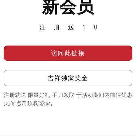
新会员
注册送18
访问此链接
吉祥独家奖金
注册就送 限量好礼 手刀领取 于活动期间内前往优惠
页面”点击领取”彩金。