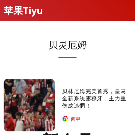
苹果Tiyu
贝灵厄姆
贝林厄姆完美首秀，皇马
全新系统露獠牙，主力重
伤成迷惘！
西甲