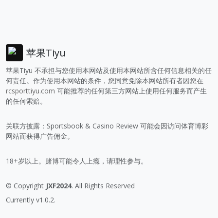
苹果Tiyu
苹果Tiyu 不承担与您使用本网站及使用本网站所含任何信息相关的任
何责任。作为使用本网站的条件，您同意免除本网站所有者因您在
rcsporttiyu.com
可能推荐的任何第三方网站上使用任何服务而产生
的任何索赔。
关联方披露：Sportsbook & Casino Review 可能会因访问体育博彩
网站而获得广告佣金。
18+岁以上。赌博可能令人上瘾，请理性参与。
© Copyright
JXF2024
. All Rights Reserved
Currently v1.0.2.