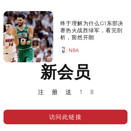
终于理解为什么G1东部决
赛热火战胜绿军，看完剖
析，豁然开朗
NBA
新会员
注册送18
访问此链接