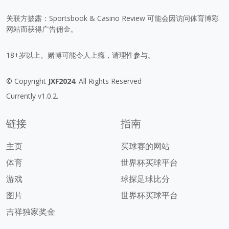
关联方披露：Sportsbook & Casino Review 可能会因访问体育博彩
网站而获得广告佣金。
18+岁以上。赌博可能令人上瘾，请理性参与。
© Copyright
JXF2024
. All Rights Reserved
Currently v1.0.2.
链接
指南
主页
买球赛的网站
体育
世界杯买球平台
游戏
球探足球比分
图片
世界杯买球平台
吉祥独家奖金