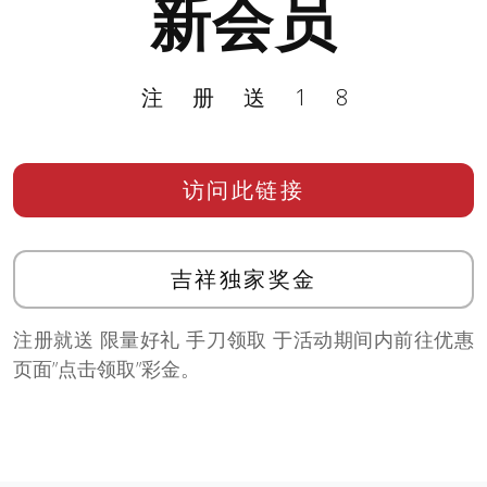
新会员
注册送18
访问此链接
吉祥独家奖金
注册就送 限量好礼 手刀领取 于活动期间内前往优惠
页面”点击领取”彩金。