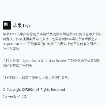
苹果Tiyu
苹果Tiyu 不承担与您使用本网站及使用本网站所含任何信息相关的任
何责任。作为使用本网站的条件，您同意免除本网站所有者因您在
rcsporttiyu.com
可能推荐的任何第三方网站上使用任何服务而产生
的任何索赔。
关联方披露：Sportsbook & Casino Review 可能会因访问体育博彩
网站而获得广告佣金。
18+岁以上。赌博可能令人上瘾，请理性参与。
© Copyright
JXF2024
. All Rights Reserved
Currently v1.0.2.