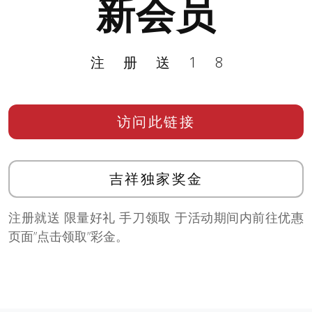
新会员
注册送18
访问此链接
吉祥独家奖金
注册就送 限量好礼 手刀领取 于活动期间内前往优惠
页面”点击领取”彩金。