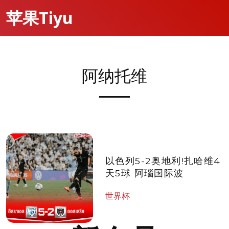
苹果Tiyu
阿纳托维
以色列5-2奥地利!扎哈维4
天5球 阿瑙国际波
世界杯