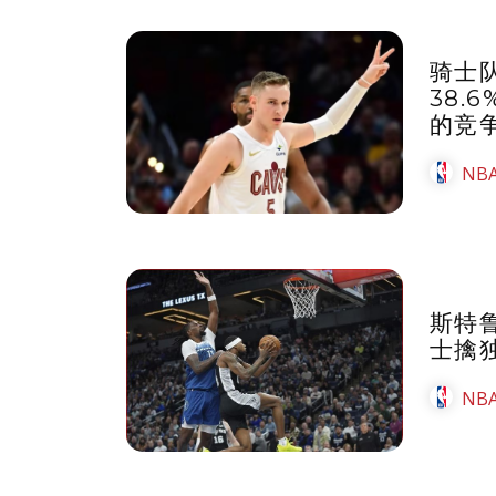
骑士
38
的竞
NB
斯特鲁
士擒
NB