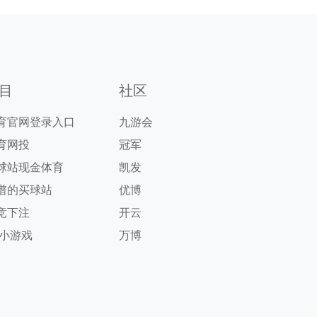
目
社区
育官网登录入口
九游会
育网投
冠军
球站现金体育
凯发
谱的买球站
优博
竞下注
开云
g小游戏
万博