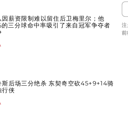
队因薪资限制难以留住后卫梅里尔；他
注
.6%的三分球命中率吸引了来自冠军争夺者
争
前
A
斯后场三分绝杀 东契奇空砍45+9+14骑
独行侠
A