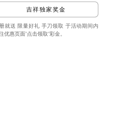
吉祥独家奖金
册就送 限量好礼 手刀领取 于活动期间内
往优惠页面”点击领取”彩金。