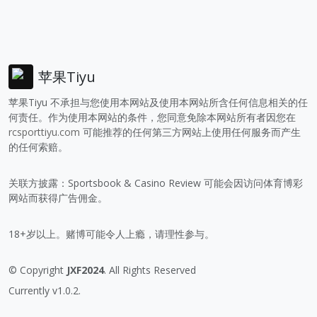
苹果Tiyu
苹果Tiyu 不承担与您使用本网站及使用本网站所含任何信息相关的任
何责任。作为使用本网站的条件，您同意免除本网站所有者因您在
rcsporttiyu.com
可能推荐的任何第三方网站上使用任何服务而产生
的任何索赔。
关联方披露：Sportsbook & Casino Review 可能会因访问体育博彩
网站而获得广告佣金。
18+岁以上。赌博可能令人上瘾，请理性参与。
© Copyright
JXF2024
. All Rights Reserved
Currently v1.0.2.