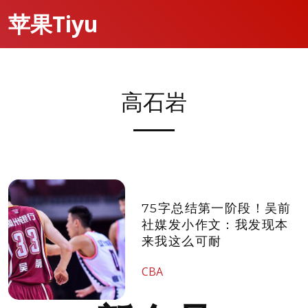
苹果Tiyu
高石岩
75字总结第一阶段！吴前
社媒发小作文：我发现本
来我这么可耐
CBA